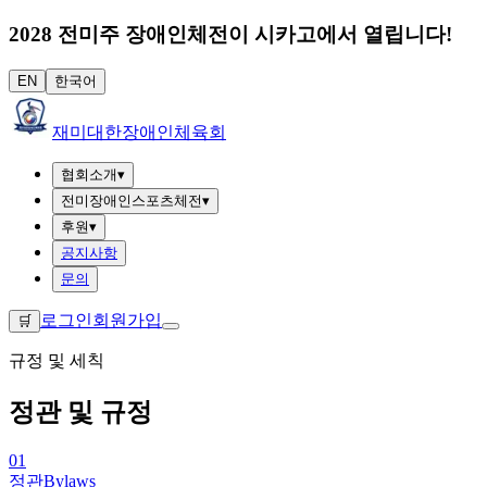
2028 전미주 장애인체전이 시카고에서 열립니다!
EN
한국어
재미대한장애인체육회
협회소개
▾
전미장애인스포츠체전
▾
후원
▾
공지사항
문의
로그인
회원가입
🛒
규정 및 세칙
정관 및 규정
01
정관
Bylaws